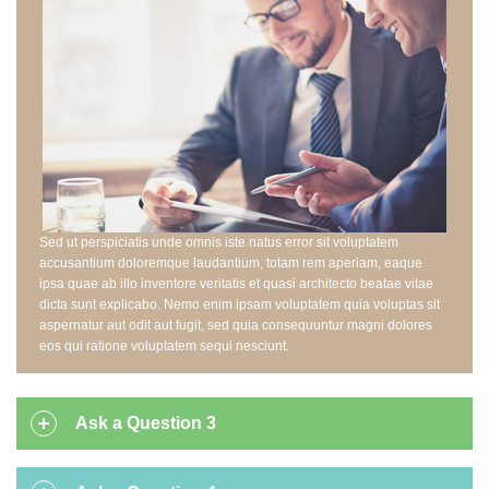
Sed ut perspiciatis unde omnis iste natus error sit voluptatem
accusantium doloremque laudantium, totam rem aperiam, eaque
ipsa quae ab illo inventore veritatis et quasi architecto beatae vitae
dicta sunt explicabo. Nemo enim ipsam voluptatem quia voluptas sit
aspernatur aut odit aut fugit, sed quia consequuntur magni dolores
eos qui ratione voluptatem sequi nesciunt.
Ask a Question 3