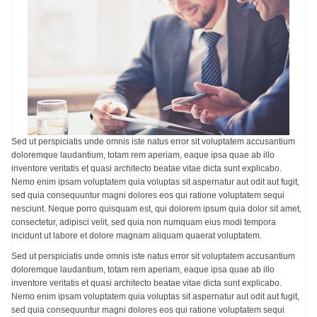
Sed ut perspiciatis unde omnis iste natus error sit voluptatem accusantium
doloremque laudantium, totam rem aperiam, eaque ipsa quae ab illo
inventore veritatis et quasi architecto beatae vitae dicta sunt explicabo.
Nemo enim ipsam voluptatem quia voluptas sit aspernatur aut odit aut fugit,
sed quia consequuntur magni dolores eos qui ratione voluptatem sequi
nesciunt. Neque porro quisquam est, qui dolorem ipsum quia dolor sit amet,
consectetur, adipisci velit, sed quia non numquam eius modi tempora
incidunt ut labore et dolore magnam aliquam quaerat voluptatem.
Sed ut perspiciatis unde omnis iste natus error sit voluptatem accusantium
doloremque laudantium, totam rem aperiam, eaque ipsa quae ab illo
inventore veritatis et quasi architecto beatae vitae dicta sunt explicabo.
Nemo enim ipsam voluptatem quia voluptas sit aspernatur aut odit aut fugit,
sed quia consequuntur magni dolores eos qui ratione voluptatem sequi